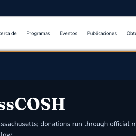
cerca de
Programas
Eventos
Publicaciones
Obt
assCOSH
ssachusetts; donations run through official m
elow.