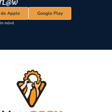
s de Apple
Google Play
ón móvil