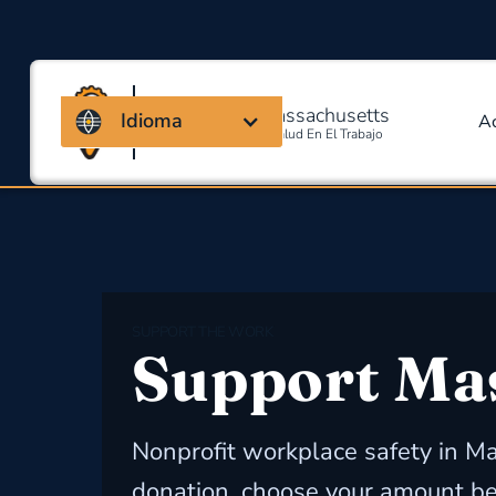
Coalición de Massachusetts
Idioma
A
Para La Seguridad Y Salud En El Trabajo
SUPPORT THE WORK
Support M
Nonprofit workplace safety in Ma
donation, choose your amount b