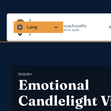
Kowalisyon Massachusetts
Lang
Pou Sekirite Okipasyonèl Ak Sante
ENGLISH
Emotional
Candlelight V