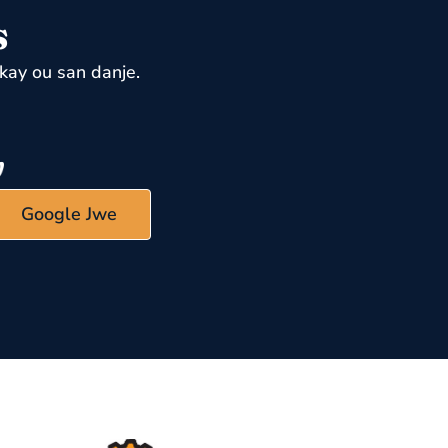
s
kay ou san danje.
Google Jwe