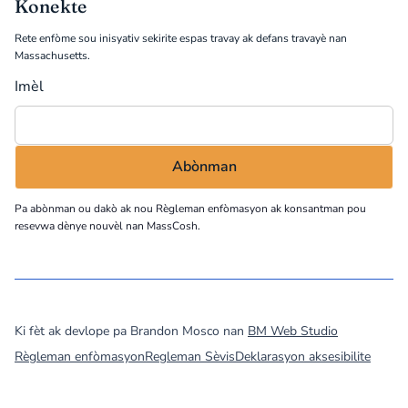
Konekte
Rete enfòme sou inisyativ sekirite espas travay ak defans travayè nan
Massachusetts.
Imèl
Pa abònman ou dakò ak nou
Règleman enfòmasyon
ak konsantman pou
resevwa dènye nouvèl nan MassCosh.
©
2026
MassCOSH. All rights reserved.
Ki fèt ak devlope pa Brandon Mosco nan
BM Web Studio
Règleman enfòmasyon
Regleman Sèvis
Deklarasyon aksesibilite