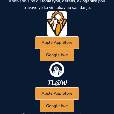
Konbistib sipò ou
fòmasyon
,
defans
, ak
òganize
pou
travayè yo ka vin lakay ou san danje.
Apple App Store
Google Jwe
Apple App Store
Google Jwe