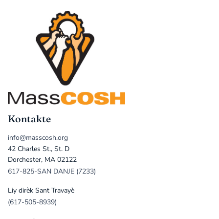
Kontakte
info@masscosh.org
42 Charles St., St. D
Dorchester, MA 02122
617-825-SAN DANJE (7233)
Liy dirèk Sant Travayè
(617-505-8939)