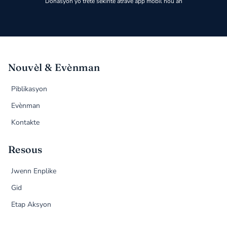
Donasyon yo trete sekirite atravè app mobil nou an
Nouvèl & Evènman
Piblikasyon
Evènman
Kontakte
Resous
Jwenn Enplike
Gid
Etap Aksyon