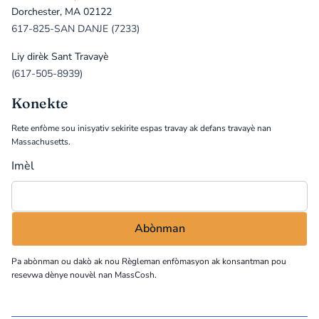
Dorchester, MA 02122
617-825-SAN DANJE (7233)
Liy dirèk Sant Travayè
(617-505-8939)
Konekte
Rete enfòme sou inisyativ sekirite espas travay ak defans travayè nan
Massachusetts.
Imèl
Pa abònman ou dakò ak nou
Règleman enfòmasyon
ak konsantman pou
resevwa dènye nouvèl nan MassCosh.