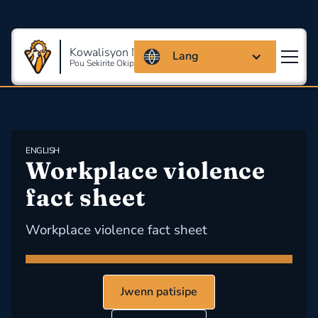
Kowalisyon Massachusetts
Lang
Pou Sekirite Okipasyonèl Ak Sante
ENGLISH
Workplace violence 
fact sheet
Workplace violence fact sheet
Jwenn patisipe