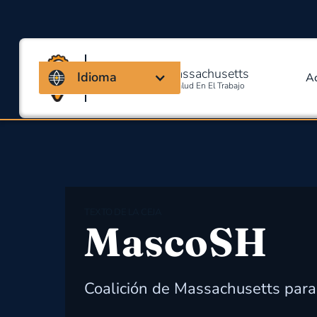
Coalición de Massachusetts
Idioma
A
Para La Seguridad Y Salud En El Trabajo
TEXTO DE LA CEJA
MascoSH
Coalición de Massachusetts para