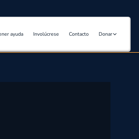
ener ayuda
Involúcrese
Contacto
Donar