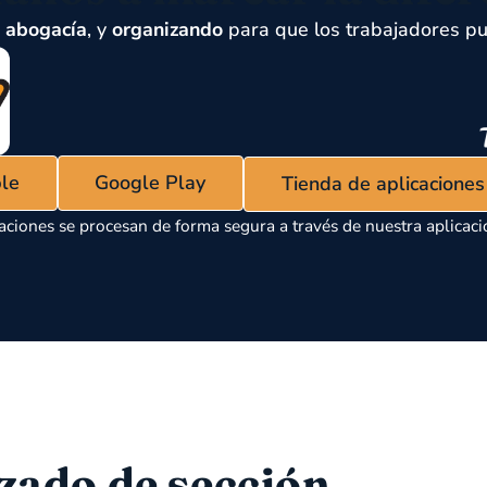
,
abogacía
, y
organizando
para que los trabajadores pu
ple
Google Play
Tienda de aplicacione
aciones se procesan de forma segura a través de nuestra aplicaci
S
zado de sección