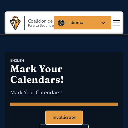
Coalición de Massachusetts
Idioma
Para La Seguridad Y Salud En El Trabajo
ENGLISH
Mark Your 
Calendars!
Mark Your Calendars!
Involúcrate