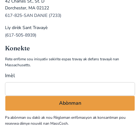
42 Charles St., St. D
Dorchester, MA 02122
617-825-SAN DANJE (7233)
Liy dirèk Sant Travayè
(617-505-8939)
Konekte
Rete enfòme sou inisyativ sekirite espas travay ak defans travayè nan
Massachusetts.
Imèl
Pa abònman ou dakò ak nou
Règleman enfòmasyon
ak konsantman pou
resevwa dènye nouvèl nan MassCosh.