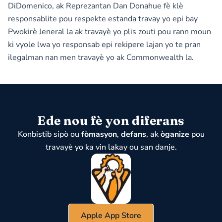
DiDomenico, ak Reprezantan Dan Donahue fè klè
responsablite pou respekte estanda travay yo epi bay
Pwokirè Jeneral la ak travayè yo plis zouti pou rann moun
ki vyole lwa yo responsab epi rekipere lajan yo te pran
ilegalman nan men travayè yo ak Commonwealth la.
Ede nou fè yon diferans
Konbistib sipò ou
fòmasyon
,
defans
, ak
òganize
pou
travayè yo ka vin lakay ou san danje.
Apple App Store