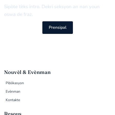
Sipòte tèks intro. Dekri seksyon an nan youn
oswa de fraz.
Prensipal
Nouvèl & Evènman
Piblikasyon
Evènman
Kontakte
Resous