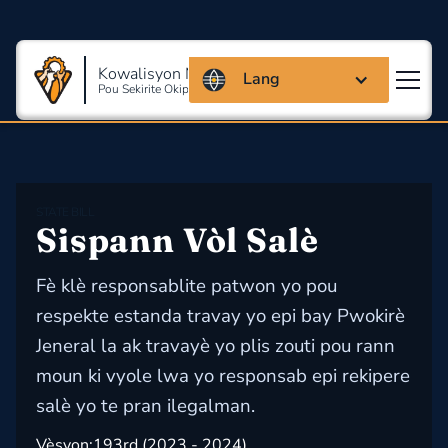
Kowalisyon Massachusetts
Lang
Pou Sekirite Okipasyonèl Ak Sante
STATE BILL
Sispann Vòl Salè
Fè klè responsablite patwon yo pou
respekte estanda travay yo epi bay Pwokirè
Jeneral la ak travayè yo plis zouti pou rann
moun ki vyole lwa yo responsab epi rekipere
salè yo te pran ilegalman.
Vèsyon:
193rd (2023 - 2024)