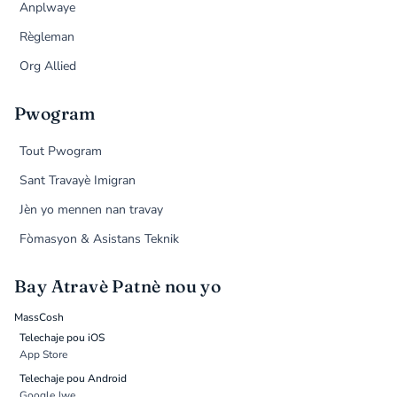
Anplwaye
Règleman
Org Allied
Pwogram
Tout Pwogram
Sant Travayè Imigran
Jèn yo mennen nan travay
Fòmasyon & Asistans Teknik
Bay Atravè Patnè nou yo
MassCosh
Telechaje pou iOS
App Store
Telechaje pou Android
Google Jwe