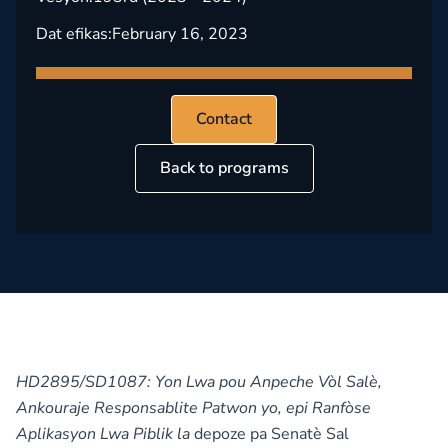
Dat efikas:
February 16, 2023
Contact
Back to programs
HD2895/SD1087: Yon Lwa pou Anpeche Vòl Salè,
Ankouraje Responsablite Patwon yo, epi Ranfòse
Aplikasyon Lwa Piblik la
depoze pa Senatè Sal