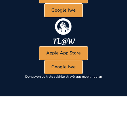
Google Jwe
Apple App Store
Google Jwe
Donasyon yo trete sekirite atravè app mobil nou an
ETIKÈT SOUSI
Tit seksyon