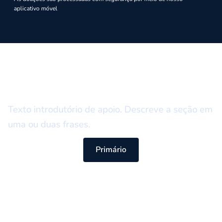
aplicativo móvel
ETIQUETA DE SOBRANCELHA
Título da seção
Texto introdutório de apoio. Descreve a seção em
uma ou duas frases.
Primário