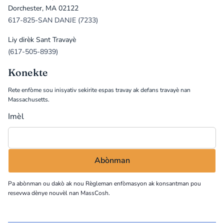
Dorchester, MA 02122
617-825-SAN DANJE (7233)
Liy dirèk Sant Travayè
(617-505-8939)
Konekte
Rete enfòme sou inisyativ sekirite espas travay ak defans travayè nan
Massachusetts.
Imèl
Pa abònman ou dakò ak nou
Règleman enfòmasyon
ak konsantman pou
resevwa dènye nouvèl nan MassCosh.