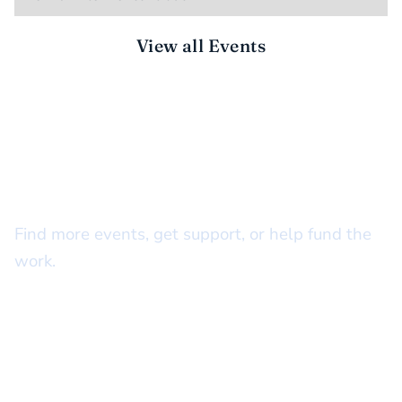
View all Events
STAY CONNECTED
There’s more to do together
Find more events, get support, or help fund the
work.