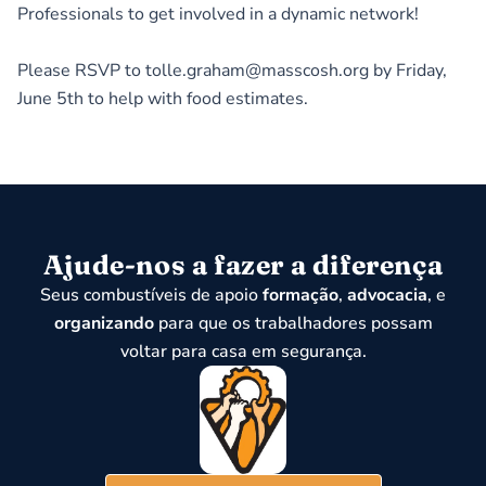
Professionals to get involved in a dynamic network!
Please RSVP to tolle.graham@masscosh.org by Friday,
June 5th to help with food estimates.
Ajude-nos a fazer a diferença
Seus combustíveis de apoio
formação
,
advocacia
, e
organizando
para que os trabalhadores possam
voltar para casa em segurança.