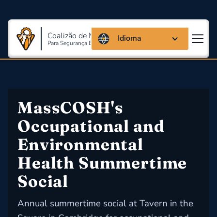
Coalizão de Massachusetts
Idioma
Para Segurança E Saúde Ocupacional
MassCOSH's 
Occupational and 
Environmental 
Health Summertime 
Social
Annual summertime social at Tavern in the