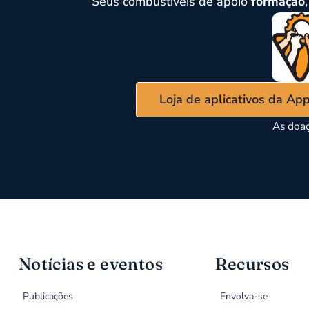
Seus combustíveis de apoio
formação
Loja de aplicativos da Ap
As doaç
Notícias e eventos
Recursos
Publicações
Envolva-se