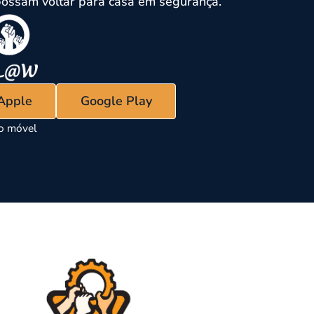
ossam voltar para casa em segurança.
 Apple
Google Play
vo móvel