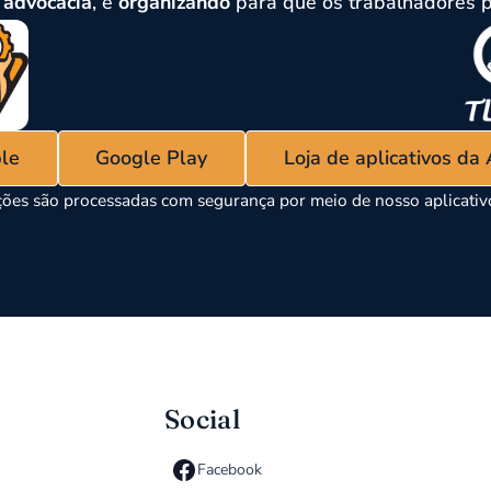
,
advocacia
, e
organizando
para que os trabalhadores p
ple
Google Play
Loja de aplicativos da
ões são processadas com segurança por meio de nosso aplicati
Social
Facebook