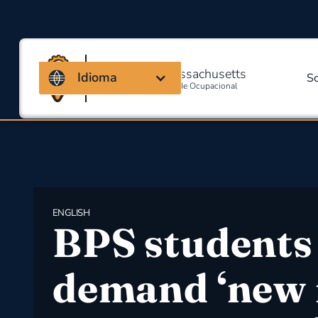
Coalizão de Massachusetts
Idioma
S
Para Segurança E Saúde Ocupacional
ENGLISH
BPS students
demand ‘new 