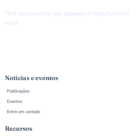
There’s more to do together
Find more events, get support, or help fund the
work.
Notícias e eventos
Publicações
Eventos
Entre em contato
Recursos