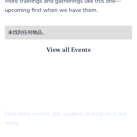
More trainings and gatherings like this one—
upcoming first when we have them.
未找到任何物品。
View all Events
STAY CONNECTED
There’s more to do together
Find more events, get support, or help fund the
work.