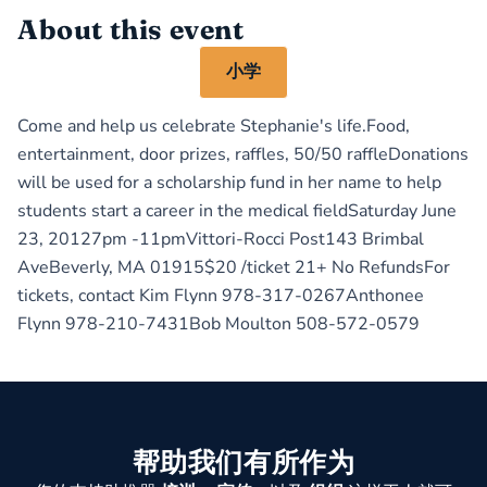
About this event
小学
Come and help us celebrate Stephanie's life.Food,
entertainment, door prizes, raffles, 50/50 raffleDonations
will be used for a scholarship fund in her name to help
students start a career in the medical fieldSaturday June
23, 20127pm -11pmVittori-Rocci Post143 Brimbal
AveBeverly, MA 01915$20 /ticket 21+ No RefundsFor
tickets, contact Kim Flynn 978-317-0267Anthonee
Flynn 978-210-7431Bob Moulton 508-572-0579
帮助我们有所作为