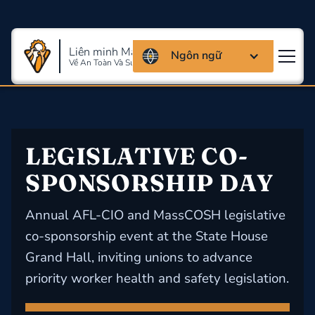
Liên minh Massachusettes
Ngôn ngữ
Về An Toàn Và Sức Khỏe Lao Động
LEGISLATIVE CO-
SPONSORSHIP DAY
Annual AFL-CIO and MassCOSH legislative
co-sponsorship event at the State House
Grand Hall, inviting unions to advance
priority worker health and safety legislation.