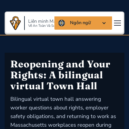
Liên minh Massachusettes
Ngôn ngữ
Về An Toàn Và Sức Khỏe Lao Động
Reopening and Your 
Rights: A bilingual 
virtual Town Hall
Bilingual virtual town hall answering
worker questions about rights, employer
safety obligations, and returning to work as
Massachusetts workplaces reopen during