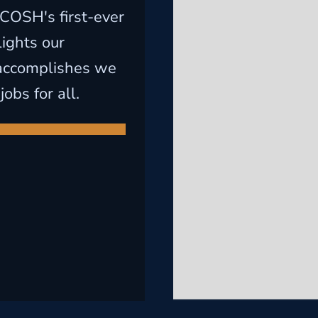
COSH's first-ever
ights our
 accomplishes we
obs for all.