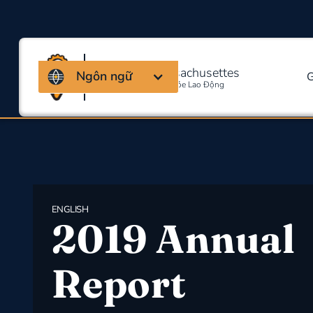
Liên minh Massachusettes
Ngôn ngữ
G
Về An Toàn Và Sức Khỏe Lao Động
ENGLISH
2019 Annual
Report