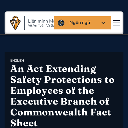
Liên minh Massachusettes
Ngôn ngữ
Về An Toàn Và Sức Khỏe Lao Động
ENGLISH
An Act Extending 
Safety Protections to 
Employees of the 
Executive Branch of 
Commonwealth Fact 
Sheet