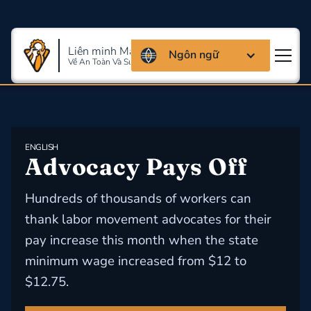
Liên minh Massachusettes
Ngôn ngữ
Về An Toàn Và Sức Khỏe Lao Động
ENGLISH
Advocacy Pays Off
Hundreds of thousands of workers can
thank labor movement advocates for their
pay increase this month when the state
minimum wage increased from $12 to
$12.75.