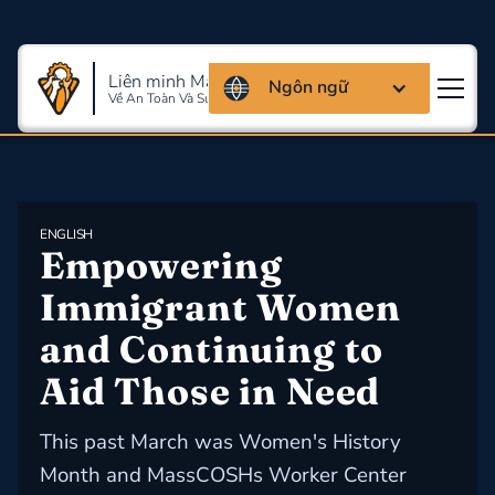
Liên minh Massachusettes
Ngôn ngữ
Về An Toàn Và Sức Khỏe Lao Động
ENGLISH
Empowering 
Immigrant Women 
and Continuing to 
Aid Those in Need
This past March was Women's History
Month and MassCOSHs Worker Center