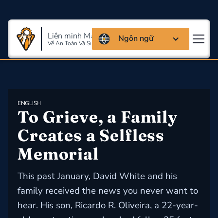
Liên minh Massachusettes
Ngôn ngữ
Về An Toàn Và Sức Khỏe Lao Động
ENGLISH
To Grieve, a Family 
Creates a Selfless 
Memorial
This past January, David White and his
family received the news you never want to
hear. His son, Ricardo R. Oliveira, a 22-year-