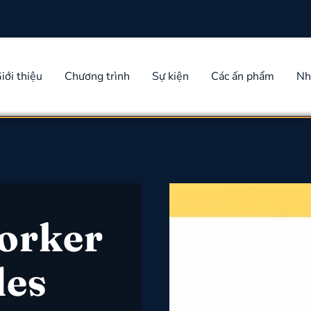
iới thiệu
Chương trình
Sự kiện
Các ấn phẩm
Nh
orker
des