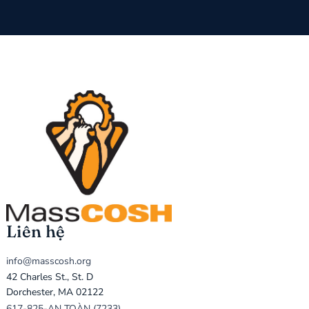
Liên hệ
info@masscosh.org
42 Charles St., St. D
Dorchester, MA 02122
617-825-AN TOÀN (7233)