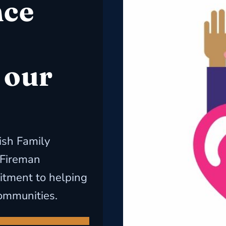
nce
e
 our
ish Family
 Fireman
itment to helping
ommunities.