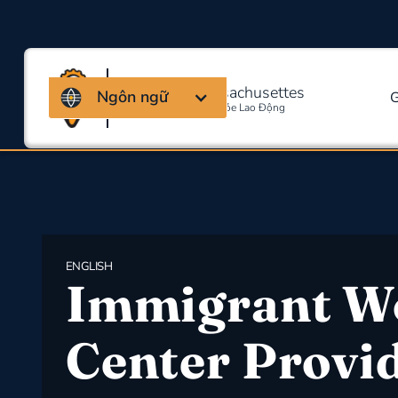
Liên minh Massachusettes
Ngôn ngữ
G
Về An Toàn Và Sức Khỏe Lao Động
ENGLISH
Immigrant W
Center Provi