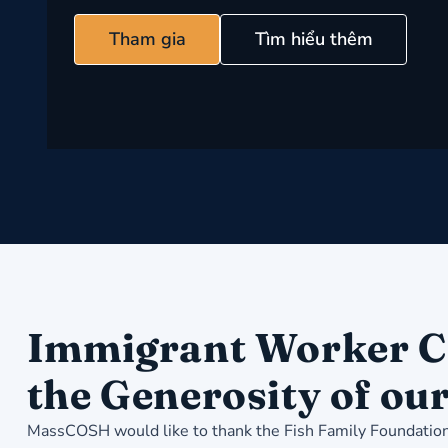
Tham gia
Tìm hiểu thêm
Immigrant Worker Ce
the Generosity of ou
MassCOSH would like to thank the Fish Family Foundation