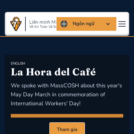
Liên minh Massachusettes
Ngôn ngữ
Về An Toàn Và Sức Khỏe Lao Động
ENGLISH
La Hora del Café
We spoke with MassCOSH about this year's
May Day March in commemoration of
International Workers' Day!
Tham gia