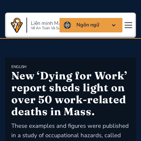
Liên minh Massachusettes
Ngôn ngữ
Về An Toàn Và Sức Khỏe Lao Động
ENGLISH
New ‘Dying for Work’ 
report sheds light on 
over 50 work-related 
deaths in Mass.
These examples and figures were published
in a study of occupational hazards, called