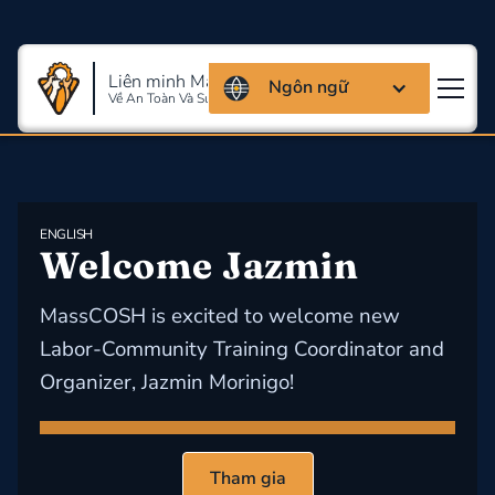
Liên minh Massachusettes
Ngôn ngữ
Về An Toàn Và Sức Khỏe Lao Động
ENGLISH
​Welcome Jazmin
MassCOSH is excited to welcome new
Labor-Community Training Coordinator and
Organizer, Jazmin Morinigo!
Tham gia