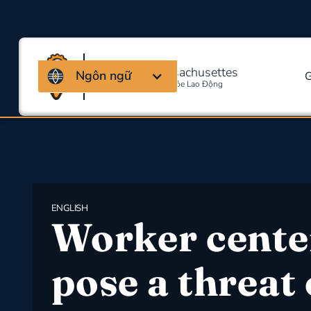
Liên minh Massachusettes
Ngôn ngữ
G
Về An Toàn Và Sức Khỏe Lao Động
ENGLISH
Worker cente
pose a threat