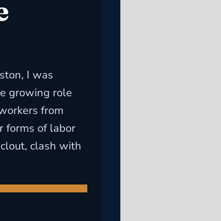
e
ston, I was
he growing role
 workers from
r forms of labor
lout, clash with