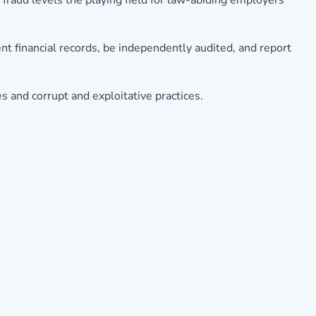
raud levels the playing field for law-abiding employers
nt financial records, be independently audited, and report
 and corrupt and exploitative practices.