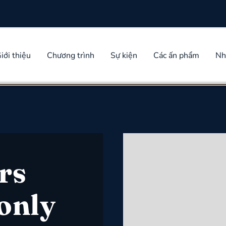
iới thiệu
Chương trình
Sự kiện
Các ấn phẩm
Nh
rs
 only