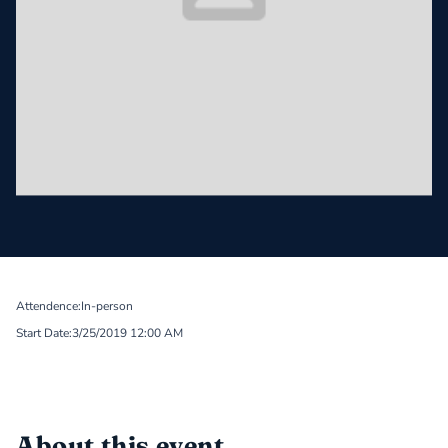
Attendence:
In-person
Start Date:
3/25/2019 12:00 AM
About this event