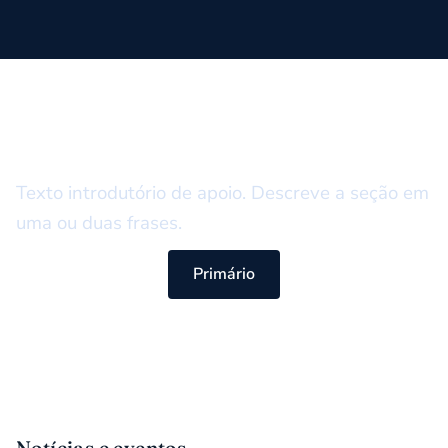
ETIQUETA DE SOBRANCELHA
Título da seção
Texto introdutório de apoio. Descreve a seção em
uma ou duas frases.
Primário
Notícias e eventos