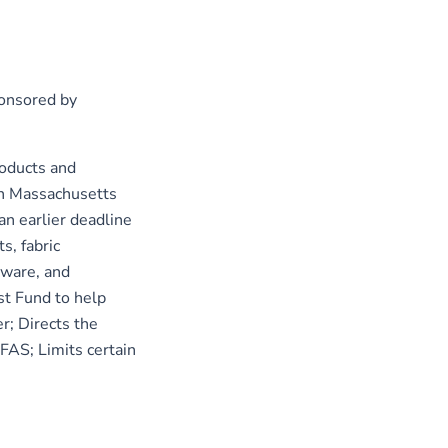
ponsored by
roducts and
 in Massachusetts
an earlier deadline
s, fabric
kware, and
st Fund to help
r; Directs the
FAS; Limits certain