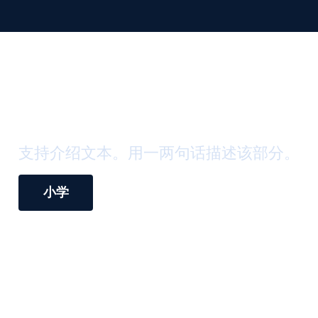
眉毛标签
章节标题
支持介绍文本。用一两句话描述该部分。
小学