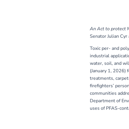
An Act to protect
Senator Julian Cy
Toxic per- and pol
industrial applica
water, soil, and wi
(January 1, 2026) f
treatments, carpet
firefighters’ pers
communities addres
Department of Envi
uses of PFAS-conta