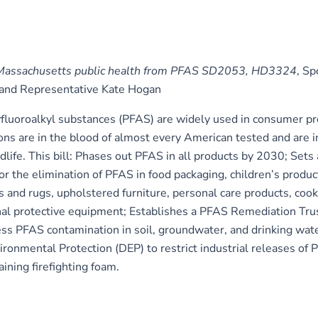
 Massachusetts public health from PFAS SD2053, HD3324
, S
r and Representative Kate Hogan
yfluoroalkyl substances (PFAS) are widely used in consumer p
tions are in the blood of almost every American tested and are
ldlife. This bill: Phases out PFAS in all products by 2030; Sets 
or the elimination of PFAS in food packaging, children’s product
s and rugs, upholstered furniture, personal care products, coo
onal protective equipment; Establishes a PFAS Remediation Tru
s PFAS contamination in soil, groundwater, and drinking wate
ronmental Protection (DEP) to restrict industrial releases of P
ining firefighting foam.