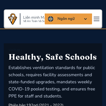
Liên minh Massachusettes
Ngôn ngữ
Về An Toàn Và Sức Khỏe Lao Động
STATE BILL
Healthy, Safe Schools
Establishes ventilation standards for public
schools, requires facility assessments and
state-funded upgrades, mandates weekly
COVID-19 pooled testing, and ensures free
PPE for staff and students.
Phiên bản:
192nd (2021 - 2022)