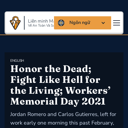
Liên minh Massachusettes
Ngôn ngữ
Về An Toàn Và Sức Khỏe Lao Động
ENGLISH
Honor the Dead; 
Fight Like Hell for 
the Living; Workers’ 
Memorial Day 2021
Jordan Romero and Carlos Gutierres, left for
work early one morning this past February,