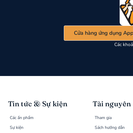
Cửa hàng ứng dụng App
Các khoả
Tin tức & Sự kiện
Tài nguyên
Các ấn phẩm
Tham gia
Sự kiện
Sách hướng dẫn