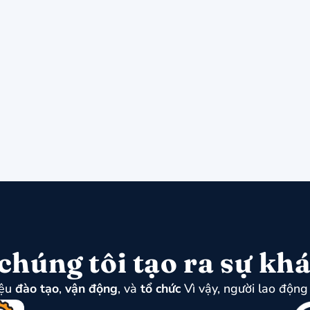
chúng tôi tạo ra sự khá
iệu
đào tạo
,
vận động
, và
tổ chức
Vì vậy, người lao động 