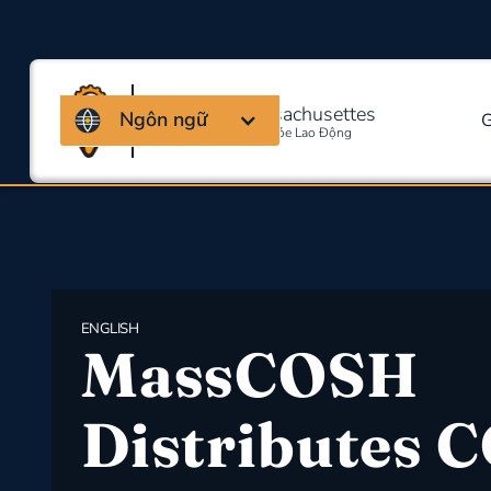
Liên minh Massachusettes
Ngôn ngữ
G
Về An Toàn Và Sức Khỏe Lao Động
ENGLISH
MassCOSH
Distributes 