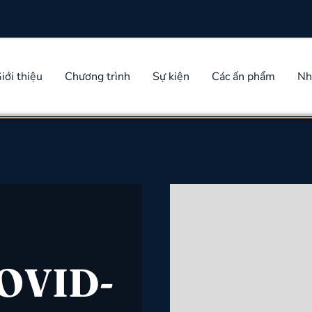
iới thiệu
Chương trình
Sự kiện
Các ấn phẩm
Nh
COVID-