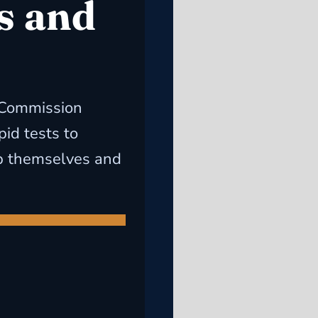
s and
h Commission
d tests to
ep themselves and