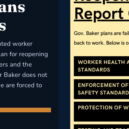
ans
s
nted worker
lan for reopening
ers and the
r Baker does not
e are forced to