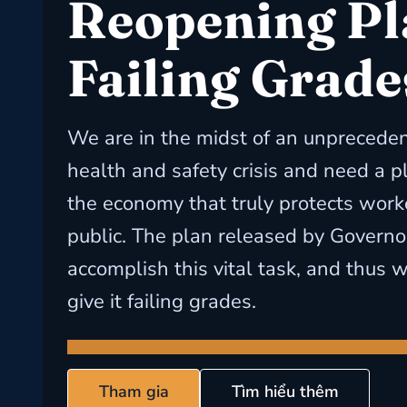
Reopening Pl
Failing Grade
We are in the midst of an unprecede
health and safety crisis and need a p
the economy that truly protects work
public. The plan released by Governo
accomplish this vital task, and thus w
give it failing grades.
Tham gia
Tìm hiểu thêm