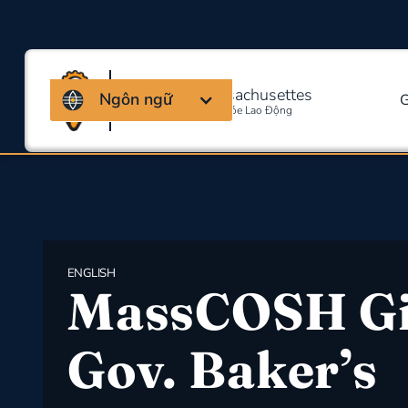
Liên minh Massachusettes
Ngôn ngữ
G
Về An Toàn Và Sức Khỏe Lao Động
ENGLISH
MassCOSH Gi
Gov. Baker’s