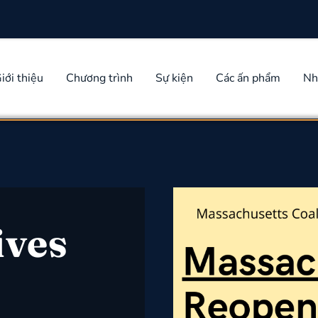
iới thiệu
Chương trình
Sự kiện
Các ấn phẩm
Nh
ves