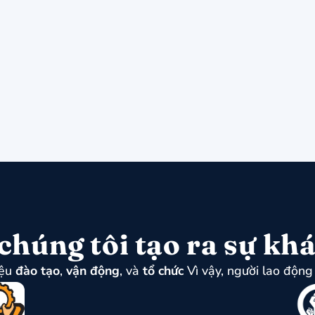
chúng tôi tạo ra sự khá
iệu
đào tạo
,
vận động
, và
tổ chức
Vì vậy, người lao động 