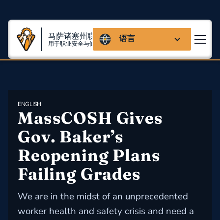
马萨诸塞州联盟
语言
用于职业安全与健康
ENGLISH
MassCOSH Gives 
Gov. Baker’s 
Reopening Plans 
Failing Grades
We are in the midst of an unprecedented
worker health and safety crisis and need a