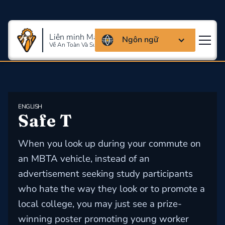
Liên minh Massachusettes
Ngôn ngữ
Về An Toàn Và Sức Khỏe Lao Động
ENGLISH
Safe T
When you look up during your commute on
an MBTA vehicle, instead of an
advertisement seeking study participants
who hate the way they look or to promote a
local college, you may just see a prize-
winning poster promoting young worker