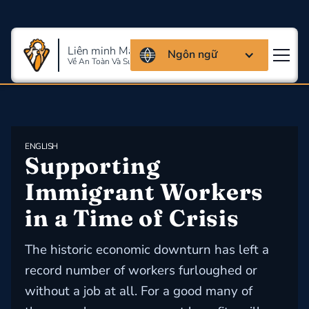
Liên minh Massachusettes
Ngôn ngữ
Về An Toàn Và Sức Khỏe Lao Động
ENGLISH
Supporting 
Immigrant Workers 
in a Time of Crisis
The historic economic downturn has left a
record number of workers furloughed or
without a job at all. For a good many of