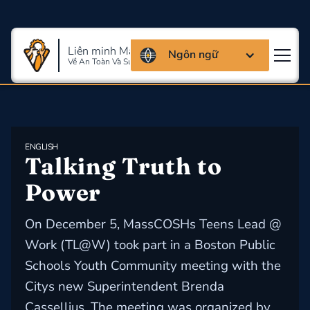
Liên minh Massachusettes
Ngôn ngữ
Về An Toàn Và Sức Khỏe Lao Động
ENGLISH
Talking Truth to 
Power
On December 5, MassCOSHs Teens Lead @
Work (TL@W) took part in a Boston Public
Schools Youth Community meeting with the
Citys new Superintendent Brenda
Cassellius. The meeting was organized by