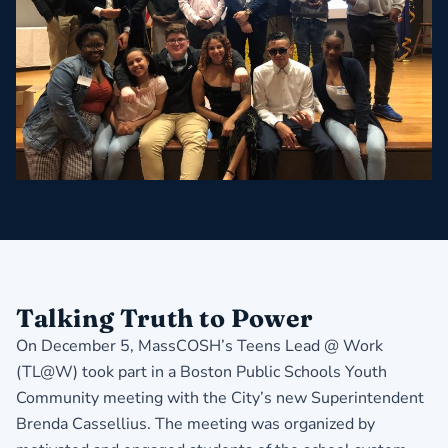
Talking Truth to Power
On December 5, MassCOSH’s Teens Lead @ Work
(TL@W) took part in a Boston Public Schools Youth
Community meeting with the City’s new Superintendent
Brenda Cassellius. The meeting was organized by