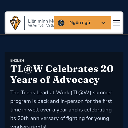
Liên minh Massachusettes
Ngôn ngữ
Về An Toàn Và Sức Khỏe Lao Động
ENGLISH
TL@W Celebrates 20 
Years of Advocacy
The Teens Lead at Work (TL@W) summer
program is back and in-person for the first
time in well over a year and is celebrating
its 20th anniversary of fighting for young
workers rights!