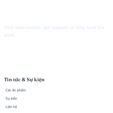
STAY CONNECTED
There’s more to do together
Find more events, get support, or help fund the
work.
Tin tức & Sự kiện
Các ấn phẩm
Sự kiện
Liên hệ