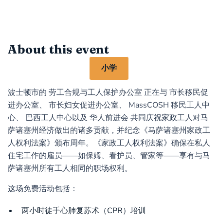
About this event
小学
波士顿市的
劳工合规与工人保护办公室
正在与
市长移民促
进办公室
、
市长妇女促进办公室
、
MassCOSH 移民工人中
心
、
巴西工人中心
以及
华人前进会
共同庆祝家政工人对马
萨诸塞州经济做出的诸多贡献，并纪念《马萨诸塞州家政工
人权利法案》颁布周年。《家政工人权利法案》确保在私人
住宅工作的雇员——如保姆、看护员、管家等——享有与马
萨诸塞州所有工人相同的职场权利。
这场免费活动包括：
两小时徒手心肺复苏术（CPR）培训