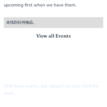
upcoming first when we have them.
未找到任何物品。
View all Events
STAY CONNECTED
There’s more to do together
Find more events, get support, or help fund the
work.