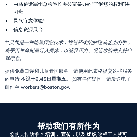
由马萨诸塞州总检察长办公室举办的“了解您的权利”讲
习班
灵气疗愈体验*
信息资源展台
**灵气是一种能量疗愈技术，通过轻柔的触碰或悬空的手，
将宇宙生命能量导入身体，以减轻压力、促进放松并支持自
我疗愈。
提供免费口译和儿童看护服务。请使用此表格提交这些服务
的申请
不迟于6月5日星期五。
如有任何疑问，请发送电子
邮件至
workers@boston.gov
.
帮助我们有所作为
您的支持助推器
培训
，
宣传
，以及
组织
这样工人就可